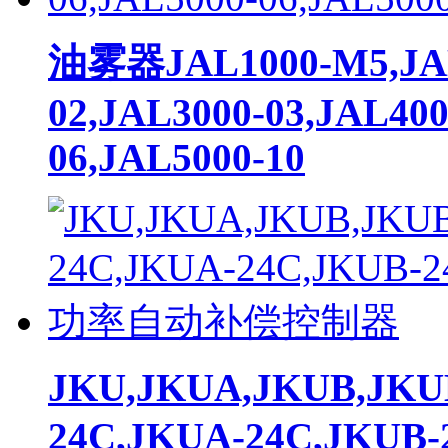
油雾器JAL1000-M5,JAL
02,JAL3000-03,JAL400
06,JAL5000-10
JKU,JKUA,JKUB,JKU
24C,JKUA-24C,JKU