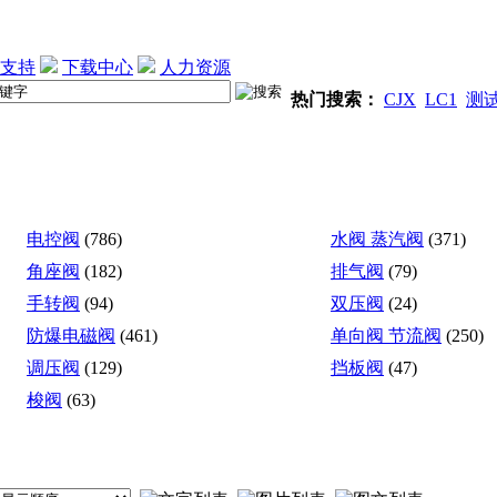
支持
下载中心
人力资源
热门搜索：
CJX
LC1
测
电控阀
(786)
水阀 蒸汽阀
(371)
角座阀
(182)
排气阀
(79)
手转阀
(94)
双压阀
(24)
防爆电磁阀
(461)
单向阀 节流阀
(250)
调压阀
(129)
挡板阀
(47)
梭阀
(63)