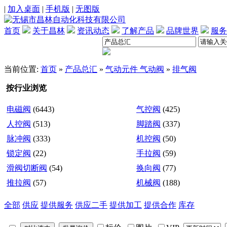
|
加入桌面
|
手机版
|
无图版
首页
关于昌林
资讯动态
了解产品
品牌世界
服务
当前位置:
首页
»
产品总汇
»
气动元件 气动阀
»
排气阀
按行业浏览
电磁阀
(6443)
气控阀
(425)
人控阀
(513)
脚踏阀
(337)
脉冲阀
(333)
机控阀
(50)
锁定阀
(22)
手拉阀
(59)
滑阀切断阀
(54)
换向阀
(77)
推拉阀
(57)
机械阀
(188)
全部
供应
提供服务
供应二手
提供加工
提供合作
库存