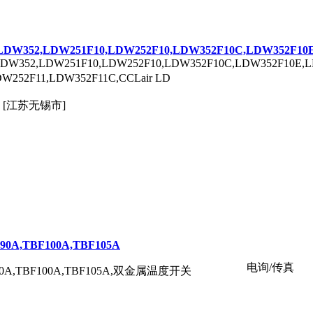
LDW352,LDW251F10,LDW252F10,LDW352F10C,LDW352F10E
DW352,LDW251F10,LDW252F10,LDW352F10C,LDW352F10E,L
252F11,LDW352F11C,CCLair LD
[江苏无锡市]
90A,TBF100A,TBF105A
电询/传真
BF90A,TBF100A,TBF105A,双金属温度开关