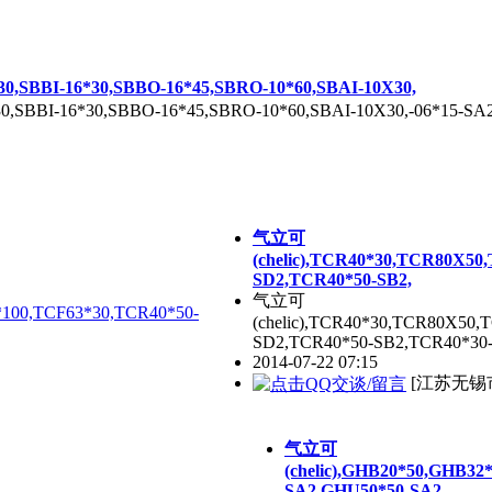
30,SBBI-16*30,SBBO-16*45,SBRO-10*60,SBAI-10X30,
30,SBBI-16*30,SBBO-16*45,SBRO-10*60,SBAI-10X30,-06*15-SA
气立可
(chelic),TCR40*30,TCR80X5
SD2,TCR40*50-SB2,
气立可
(chelic),TCR40*30,TCR80X50
SD2,TCR40*50-SB2,TCR40*30
2014-07-22 07:15
[江苏无锡
气立可
(chelic),GHB20*50,GHB3
SA2,GHU50*50-SA2,