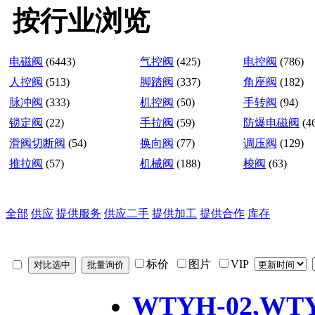
按行业浏览
电磁阀
(6443)
气控阀
(425)
电控阀
(786)
人控阀
(513)
脚踏阀
(337)
角座阀
(182)
脉冲阀
(333)
机控阀
(50)
手转阀
(94)
锁定阀
(22)
手拉阀
(59)
防爆电磁阀
(4
滑阀切断阀
(54)
换向阀
(77)
调压阀
(129)
推拉阀
(57)
机械阀
(188)
梭阀
(63)
全部
供应
提供服务
供应二手
提供加工
提供合作
库存
标价
图片
VIP
WTYH-02,WTY