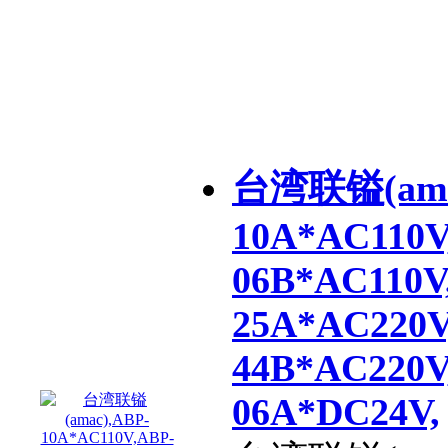
台湾联镒(ama
10A*AC110V
06B*AC110V
25A*AC220V
44B*AC220V
06A*DC24V,