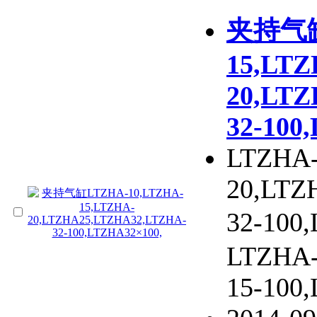
夹持气缸L
15,LTZ
20,LT
32-100
LTZHA-
20,LTZ
32-10
LTZHA-
15-100