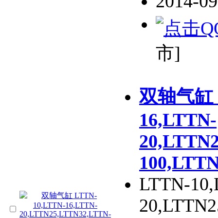
2014-0
市]
双轴气缸 L
16,LTTN-
20,LTTN2
100,LTTN
LTTN-10,
20,LTTN2