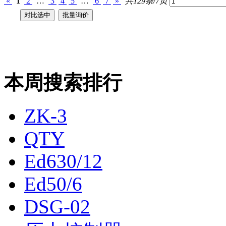
«
1
2
…
3
4
5
…
6
7
»
共129条/7页
本周搜索排行
ZK-3
QTY
Ed630/12
Ed50/6
DSG-02