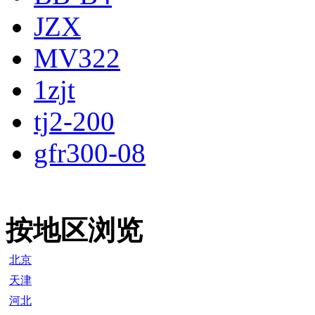
JZX
MV322
1zjt
tj2-200
gfr300-08
按地区浏览
北京
天津
河北