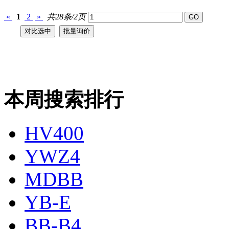
«
1
2
»
共28条/2页
本周搜索排行
HV400
YWZ4
MDBB
YB-E
BB-B4