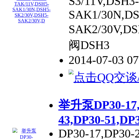
S3/11V,DSH3
SAK1/30N,DS
SAK2/30V,D
阀DSH3
2014-07-03 0
举升泵DP30-17,D
43,DP30-51,DP
DP30-17,DP30-