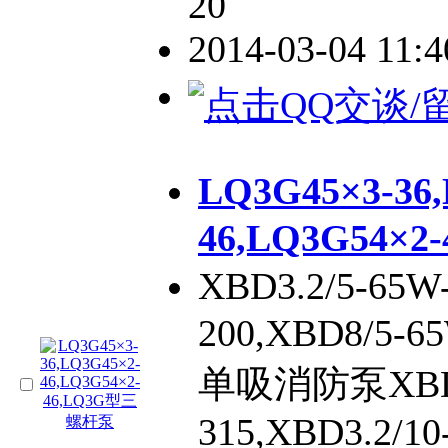
20
2014-03-04 11:
LQ3G45×3-36
46,LQ3G54×
XBD3.2/5-65W
200,XBD8/5
单吸消防泵XBD12
315,XBD3.2/10