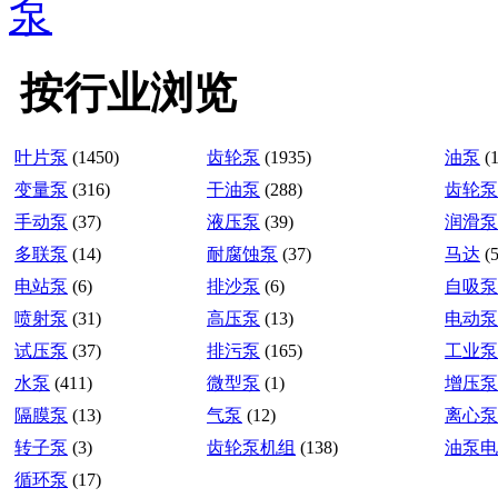
泵
按行业浏览
叶片泵
(1450)
齿轮泵
(1935)
油泵
(
变量泵
(316)
干油泵
(288)
齿轮泵
手动泵
(37)
液压泵
(39)
润滑泵
多联泵
(14)
耐腐蚀泵
(37)
马达
(
电站泵
(6)
排沙泵
(6)
自吸泵
喷射泵
(31)
高压泵
(13)
电动泵
试压泵
(37)
排污泵
(165)
工业泵
水泵
(411)
微型泵
(1)
增压泵
隔膜泵
(13)
气泵
(12)
离心泵
转子泵
(3)
齿轮泵机组
(138)
油泵电
循环泵
(17)