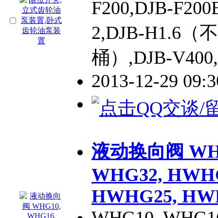
F200,DJB-F2
2,DJB-H1.6
桶）,DJB-V40
2013-12-29 09:
液动换向阀 WHG1
WHG32, HWHG
HWHG25, HW
WHG10, WHG16