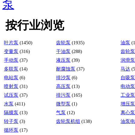
泵
按行业浏览
叶片泵
(1450)
齿轮泵
(1935)
油泵
(
变量泵
(316)
干油泵
(288)
齿轮泵
手动泵
(37)
液压泵
(39)
润滑泵
多联泵
(14)
耐腐蚀泵
(37)
马达
(
电站泵
(6)
排沙泵
(6)
自吸泵
喷射泵
(31)
高压泵
(13)
电动泵
试压泵
(37)
排污泵
(165)
工业泵
水泵
(411)
微型泵
(1)
增压泵
隔膜泵
(13)
气泵
(12)
离心泵
转子泵
(3)
齿轮泵机组
(138)
油泵电
循环泵
(17)