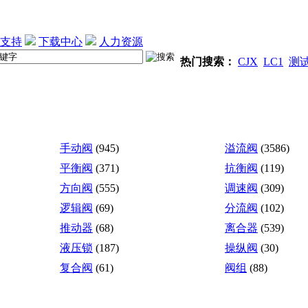
支持
下载中心
人力资源
热门搜索：
CJX
LC1
测
手动阀
(945)
溢流阀
(3586)
平衡阀
(371)
抗衡阀
(119)
方向阀
(555)
调速阀
(309)
逻辑阀
(69)
分流阀
(102)
推动器
(68)
离合器
(539)
液压锁
(187)
操纵阀
(30)
复合阀
(61)
阀组
(88)