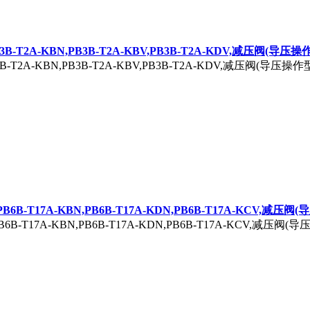
PB3B-T2A-KBN,PB3B-T2A-KBV,PB3B-T2A-KDV,减压阀(导压操
B3B-T2A-KBN,PB3B-T2A-KBV,PB3B-T2A-KDV,减压阀(导压操作型)
V,PB6B-T17A-KBN,PB6B-T17A-KDN,PB6B-T17A-KCV,减压
,PB6B-T17A-KBN,PB6B-T17A-KDN,PB6B-T17A-KCV,减压阀(导压