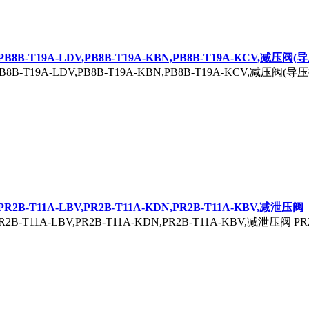
N,PB8B-T19A-LDV,PB8B-T19A-KBN,PB8B-T19A-KCV,减压阀
PB8B-T19A-LDV,PB8B-T19A-KBN,PB8B-T19A-KCV,减压阀(导压
,PR2B-T11A-LBV,PR2B-T11A-KDN,PR2B-T11A-KBV,减泄压阀
R2B-T11A-LBV,PR2B-T11A-KDN,PR2B-T11A-KBV,减泄压阀 PR2