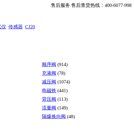
售后服务 售后查货热线：400-6077-998
试仪
传感器
CJ20
顺序阀
(914)
充液阀
(78)
减压阀
(1074)
电磁铁
(441)
背压阀
(113)
流量阀
(149)
隔爆换向阀
(48)