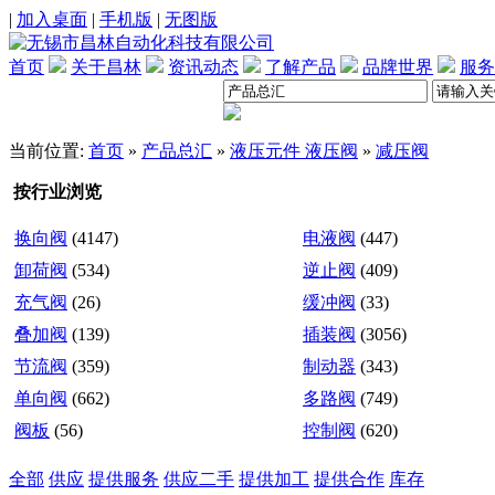
|
加入桌面
|
手机版
|
无图版
首页
关于昌林
资讯动态
了解产品
品牌世界
服务
当前位置:
首页
»
产品总汇
»
液压元件 液压阀
»
减压阀
按行业浏览
换向阀
(4147)
电液阀
(447)
卸荷阀
(534)
逆止阀
(409)
充气阀
(26)
缓冲阀
(33)
叠加阀
(139)
插装阀
(3056)
节流阀
(359)
制动器
(343)
单向阀
(662)
多路阀
(749)
阀板
(56)
控制阀
(620)
全部
供应
提供服务
供应二手
提供加工
提供合作
库存