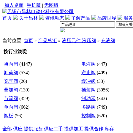
|
加入桌面
|
手机版
|
无图版
首页
关于昌林
资讯动态
了解产品
品牌世界
服务
当前位置:
首页
»
产品总汇
»
液压元件 液压阀
»
充液阀
按行业浏览
换向阀
(4147)
电液阀
(447)
卸荷阀
(534)
逆止阀
(409)
充气阀
(26)
缓冲阀
(33)
叠加阀
(139)
插装阀
(3056)
节流阀
(359)
制动器
(343)
单向阀
(662)
多路阀
(749)
阀板
(56)
控制阀
(620)
全部
供应
提供服务
供应二手
提供加工
提供合作
库存