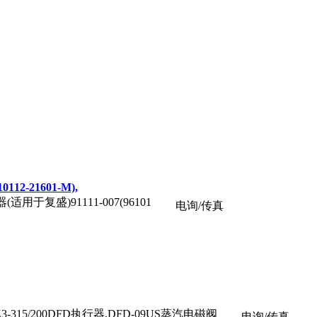
0112-21601-M),
油气分离器(适用于复盛)91111-007(96101
电询/传真
Z3-315/200DFD执行器,DFD-09US蒸汽电磁阀
电询/传真