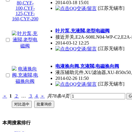
2014-03-18 15:01
[江苏无锡市]
叶片泵,充液閥,老型电磁阀
接近开关,E2A-S08LN04-WP-C2,E2A-S
2014-03-12 12:25
[江苏无锡市]
电液换向阀,充液閥,电磁换向阀
液压辅助元件,XU滤油器,XU-B50x50上海联
2014-02-26 11:50
[江苏无锡市]
«
1
2
…
3
4
»
共78条/4页
本周搜索排行