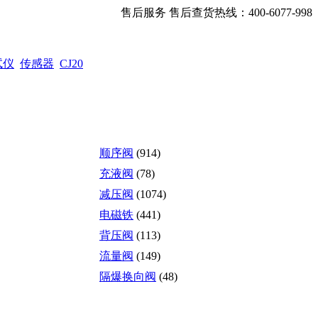
售后服务 售后查货热线：400-6077-998
试仪
传感器
CJ20
顺序阀
(914)
充液阀
(78)
减压阀
(1074)
电磁铁
(441)
背压阀
(113)
流量阀
(149)
隔爆换向阀
(48)