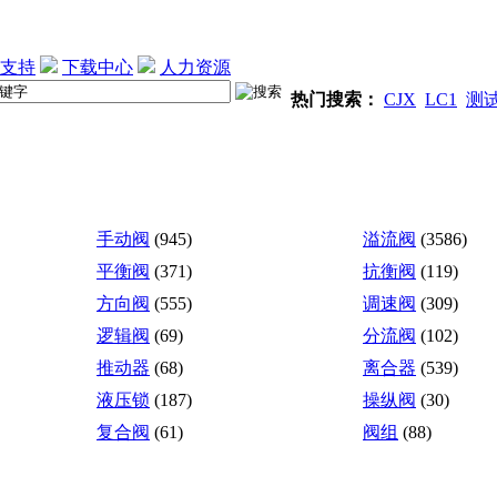
支持
下载中心
人力资源
热门搜索：
CJX
LC1
测
手动阀
(945)
溢流阀
(3586)
平衡阀
(371)
抗衡阀
(119)
方向阀
(555)
调速阀
(309)
逻辑阀
(69)
分流阀
(102)
推动器
(68)
离合器
(539)
液压锁
(187)
操纵阀
(30)
复合阀
(61)
阀组
(88)