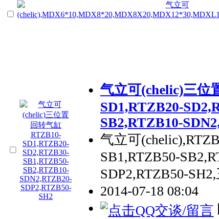
气立可(chelic)三
SD1,RTZB20-SD2,
SB2,RTZB10-SDN2
气立可(chelic),RTZB
SB1,RTZB50-SB2,R
SDP2,RTZB50-S
2014-07-18 08:04