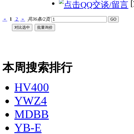
«
1
2
»
共36条/2页
本周搜索排行
HV400
YWZ4
MDBB
YB-E