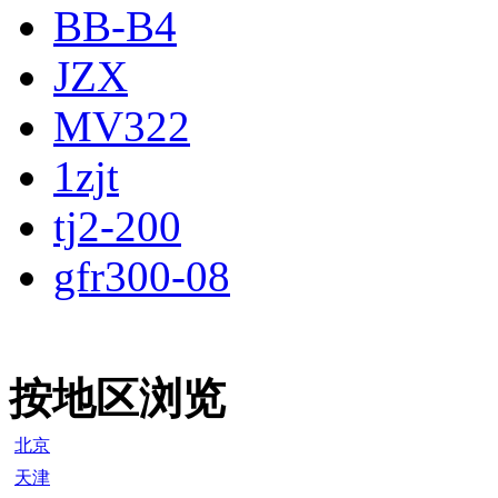
BB-B4
JZX
MV322
1zjt
tj2-200
gfr300-08
按地区浏览
北京
天津