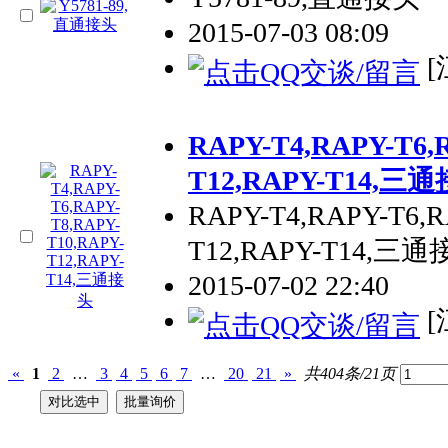
2015-07-03 08:09
[
RAPY-T4,RAPY-T6,
T12,RAPY-T14,三
RAPY-T4,RAPY-T6,R
T12,RAPY-T14,三
2015-07-02 22:40
[
«
1
2
…
3
4
5
6
7
…
20
21
»
共404条/21页