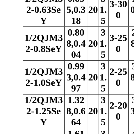
3-30
2-0.63Se
5,0.3
20
1.
0
Y
18
5
0.80
3
1/2QJM3
3-25
8,0.4
20
1.
2-0.8SeY
0
04
5
0.99
3
1/2QJM3
2-25
3,0.4
20
1.
2-1.0SeY
0
97
5
1/2QJM3
1.32
3
2-20
2-1.25Se
8,0.6
20
1.
0
Y
64
5
1.61
3