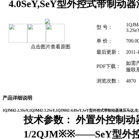
4.0SeY,SeY型外控式带制动
1QJM4
型 号：
3.2Se
单 价：
700.
点击图片查看原图
最后更新：
2011-
如需
PDF下载：
服联
浏览次数：
4870
产品详细说明
1QJM42-2.5SeY,1QJM42-3.2SeY,1QJM42-4.0SeY,SeY型外控式带制动器液压马达
,
技术参数： 外置外控制动
1/2QJM※※――SeY