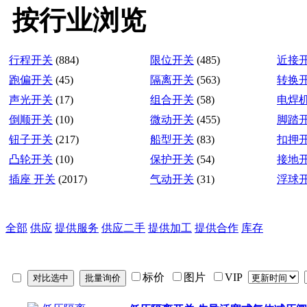
按行业浏览
行程开关
(884)
限位开关
(485)
近接
跑偏开关
(45)
隔离开关
(563)
转换
声光开关
(17)
组合开关
(58)
电焊
倒顺开关
(10)
微动开关
(455)
脚踏
钮子开关
(217)
船型开关
(83)
扣押
凸轮开关
(10)
保护开关
(54)
接地
插座 开关
(2017)
气动开关
(31)
浮球
全部
供应
提供服务
供应二手
提供加工
提供合作
库存
标价
图片
VIP