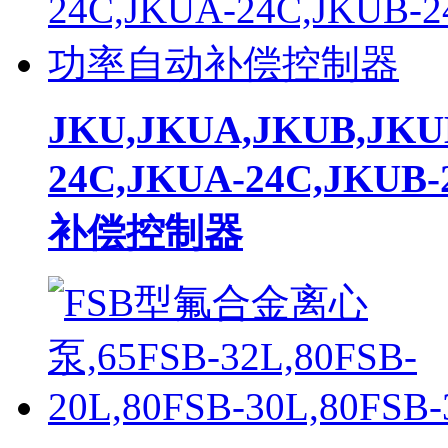
JKU,JKUA,JKUB,JKU
24C,JKUA-24C,JKU
补偿控制器