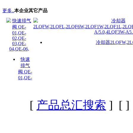
更多..
本企业其它产品
冷却器2LQFW,2LQ
快速
排气
阀 QE-
01,QE-
[
产品总汇搜索
] [
]