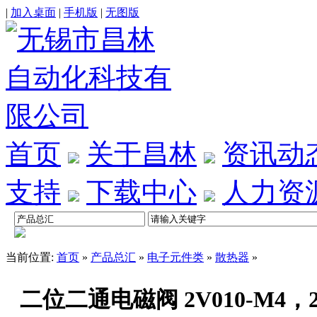
|
加入桌面
|
手机版
|
无图版
首页
关于昌林
资讯动
支持
下载中心
人力资
当前位置:
首页
»
产品总汇
»
电子元件类
»
散热器
»
二位二通电磁阀 2V010-M4，2V