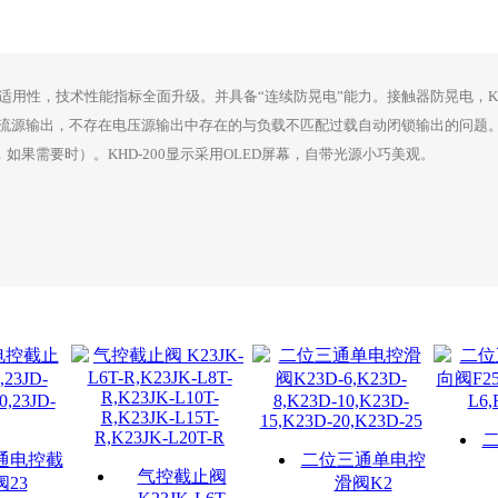
产品适用性，技术性能指标全面升级。并具备“连续防晃电”能力。接触器防晃电，K
流式电流源输出，不存在电压源输出中存在的与负载不匹配过载自动闭锁输出的问题
如果需要时）。KHD-200显示采用OLED屏幕，自带光源小巧美观。
通电控截
二位三通单电控
气控截止阀
阀23
滑阀K2