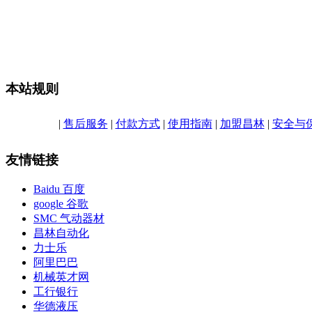
本站规则
|
售后服务
|
付款方式
|
使用指南
|
加盟昌林
|
安全与
友情链接
Baidu 百度
google 谷歌
SMC 气动器材
昌林自动化
力士乐
阿里巴巴
机械英才网
工行银行
华德液压