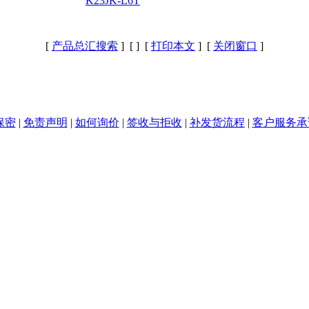
K23JK-L6T
[
产品总汇搜索
] [
] [
打印本文
] [
关闭窗口
]
保密
|
免责声明
|
如何询价
|
签收与拒收
|
补发货流程
|
客户服务承