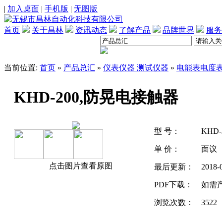
|
加入桌面
|
手机版
|
无图版
首页
关于昌林
资讯动态
了解产品
品牌世界
服务
当前位置:
首页
»
产品总汇
»
仪表仪器 测试仪器
»
电能表电度
KHD-200,防晃电接触器
型 号：
KHD
单 价：
面议
点击图片查看原图
最后更新：
2018-
PDF下载：
如需
浏览次数：
3522