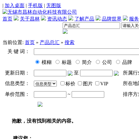
|
加入桌面
|
手机版
|
无图版
首页
关于昌林
资讯动态
了解产品
品牌世界
服务
当前位置:
首页
»
产品总汇
»
搜索
关 键 词：
模糊
标题
简介
公司
品牌
更新日期：
至
所属行
信息类型：
所在地
标价
图片
VIP
单价范围：
~
排序方
抱歉，没有找到相关的内容。
建议您：