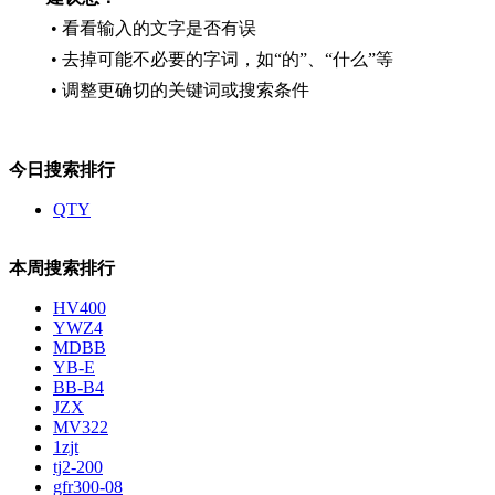
• 看看输入的文字是否有误
• 去掉可能不必要的字词，如“的”、“什么”等
• 调整更确切的关键词或搜索条件
今日搜索排行
QTY
本周搜索排行
HV400
YWZ4
MDBB
YB-E
BB-B4
JZX
MV322
1zjt
tj2-200
gfr300-08