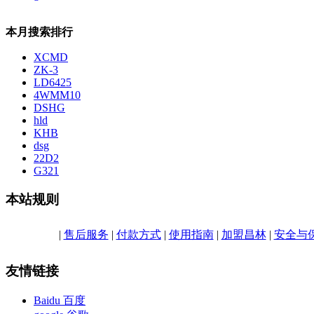
本月搜索排行
XCMD
ZK-3
LD6425
4WMM10
DSHG
hld
KHB
dsg
22D2
G321
本站规则
|
售后服务
|
付款方式
|
使用指南
|
加盟昌林
|
安全与
友情链接
Baidu 百度