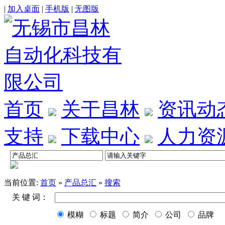
|
加入桌面
|
手机版
|
无图版
首页
关于昌林
资讯动
支持
下载中心
人力资
当前位置:
首页
»
产品总汇
»
搜索
关 键 词：
模糊
标题
简介
公司
品牌