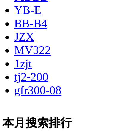
YB-E
BB-B4
JZX
MV322
1zjt
tj2-200
gfr300-08
本月搜索排行