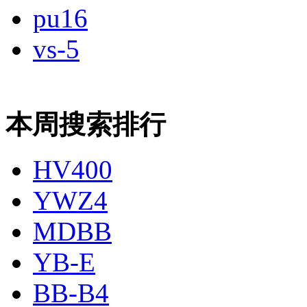
pu16
vs-5
本周搜索排行
HV400
YWZ4
MDBB
YB-E
BB-B4