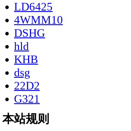
LD6425
4WMM10
DSHG
hld
KHB
dsg
22D2
G321
本站规则