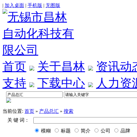
|
加入桌面
|
手机版
|
无图版
首页
关于昌林
资讯动
支持
下载中心
人力资
当前位置:
首页
»
产品总汇
»
搜索
关 键 词：
模糊
标题
简介
公司
品牌