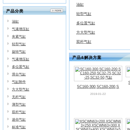
油缸
产品分类
轻型气缸
油缸
多位置气缸
气液增压缸
方大型气缸
夹紧气缸
双杆气缸
轻型气缸
旋转气缸
产品&解决方案
气液增压缸
多位置气缸
滑台气缸
气缸附件
SC160-300,SC160-200,S
方大型气缸
C160-250,SC32-75,SC32-
2019-01-22
无杆气缸
25,SC32-50,气缸
薄型气缸
双杆气缸
迷你气缸
标准气缸