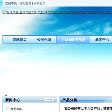
收藏本页
|
设为主页
|
回到主页
网站首页
公司介绍
产品&解决方案
新闻中心
标准气缸 迷你气缸 双杆气缸 薄型气缸 
缸 气液增压缸 旋转气缸 轻型气缸 夹紧
标准气缸 迷你气缸 双杆气缸 薄型气缸 无杆气缸 方大型气缸 气...
新闻中心
产品分类
我公司经营以下几类产品，请查
暂无新闻